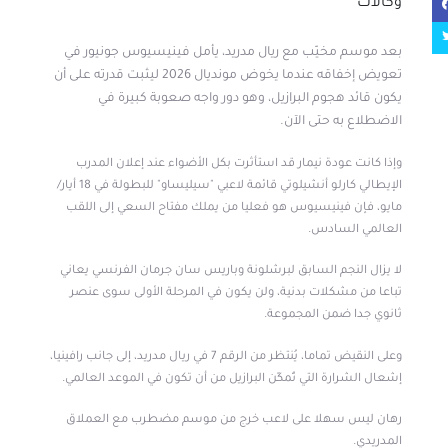
وكالات
بعد موسم مخيّب مع ريال مدريد، يأمل فينيسيوس جونيور في
تعويض إخفاقه عندما يخوض مونديال 2026 ليثبت قدرته على أن
يكون قائد هجوم البرازيل، وهو دور واجه صعوبة كبيرة في
الاضطلاع به حتى الآن.
وإذا كانت عودة نيمار قد استأثرت بكل الأضواء عند إعلان المدرب
الإيطالي كارلو أنشيلوتي قائمة لاعبي "سيليساو" للبطولة في 18 أيار/
مايو، فإن فينيسيوس هو فعليا من يملك مفتاح السعي إلى اللقب
العالمي السادس.
لا يزال النجم السابق لبرشلونة وباريس سان جرمان الفرنسي يعاني
تباعا من مشكلات بدنية، ولن يكون في المرحلة الأولى سوى عنصر
ثانوي جدا ضمن المجموعة.
وعلى النقيض تماما، يُنتظر من الرقم 7 في ريال مدريد، إلى جانب رافينيا،
إشعال الشرارة التي تُمكّن البرازيل من أن تكون في الموعد العالمي.
رهان ليس سهلا على لاعب خرج من موسم مضطرب مع العملاق
المدريدي.