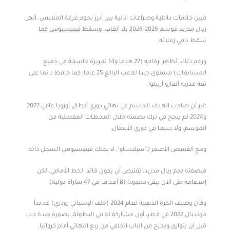
فبين خلافات داخلية وصراعات أنانية بين أبرز نجوم غرفة الملابس، أنهى
ريال مدريد موسم 2025-2026 بلا ألقاب، وسقط فينيسيوس كما
سقط باقي زملائه.
ورغم ذلك، تُظهر أرقامه (22 هدفا و14 تمريرة حاسمة في جميع
المسابقات) مستوى جيدا للاعب البالغ 25 عاما، كما حافظ دائما على
ثقة مدربه ألفارو أربيلوا.
غير أن صاحب الهدف الحاسم في نهائي دوري أبطال أوروبا عامي 2022
و2024 لم ينجح في ترك بصمته خلال المحطات المفصلية من
الموسم، ولا سيما في دوري الأبطال.
ومع القميص الأصفر لـ"سيليساو"، لا يملك فينيسيوس السجل ذاته.
فبصفته نجم ريال مدريد، يُفترض أن يكون قائد الخط الأمامي، لكن
إسهامه حتى الآن يبقى محدودا (8 أهداف في 47 مباراة دولية).
وكان وصيف الكرة الذهبية لعام 2024 (خلف الإسباني رودري) قد بدأ
مونديال 2022 في قطر، أول مشاركة له في البطولة، بصورة جيدة جدا،
قبل أن يتوارى ويخرج من الباب الخلفي من ربع النهائي أمام كرواتيا.