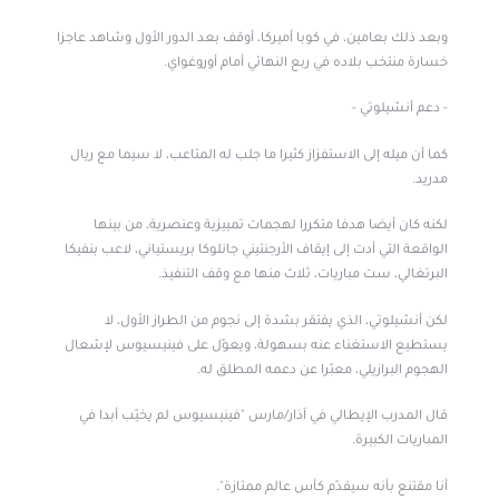
وبعد ذلك بعامين، في كوبا أميركا، أوقف بعد الدور الأول وشاهد عاجزا
خسارة منتخب بلاده في ربع النهائي أمام أوروغواي.
- دعم أنشيلوتي -
كما أن ميله إلى الاستفزاز كثيرا ما جلب له المتاعب، لا سيما مع ريال
مدريد.
لكنه كان أيضا هدفا متكررا لهجمات تمييزية وعنصرية، من بينها
الواقعة التي أدت إلى إيقاف الأرجنتيني جانلوكا بريستياني، لاعب بنفيكا
البرتغالي، ست مباريات، ثلاث منها مع وقف التنفيذ.
لكن أنشيلوتي، الذي يفتقر بشدة إلى نجوم من الطراز الأول، لا
يستطيع الاستغناء عنه بسهولة، ويعوّل على فينيسيوس لإشعال
الهجوم البرازيلي، معبّرا عن دعمه المطلق له.
قال المدرب الإيطالي في آذار/مارس "فينيسيوس لم يخيّب أبدا في
المباريات الكبيرة.
أنا مقتنع بأنه سيقدّم كأس عالم ممتازة".