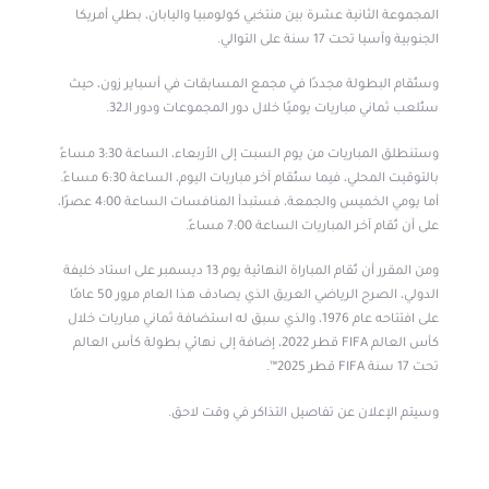
المجموعة الثانية عشرة بين منتخبي كولومبيا واليابان، بطلي أمريكا
الجنوبية وآسيا تحت 17 سنة على التوالي.
وستُقام البطولة مجددًا في مجمع المسابقات في أسباير زون، حيث
ستُلعب ثماني مباريات يوميًا خلال دور المجموعات ودور الـ32.
وستنطلق المباريات من يوم السبت إلى الأربعاء، الساعة 3:30 مساءً
بالتوقيت المحلي، فيما ستُقام آخر مباريات اليوم، الساعة 6:30 مساءً.
أما يومي الخميس والجمعة، فستبدأ المنافسات الساعة 4:00 عصرًا،
على أن تُقام آخر المباريات الساعة 7:00 مساءً.
ومن المقرر أن تُقام المباراة النهائية يوم 13 ديسمبر على استاد خليفة
الدولي، الصرح الرياضي العريق الذي يصادف هذا العام مرور 50 عامًا
على افتتاحه عام 1976، والذي سبق له استضافة ثماني مباريات خلال
كأس العالم FIFA قطر 2022، إضافة إلى نهائي بطولة كأس العالم
تحت 17 سنة FIFA قطر 2025™.
وسيتم الإعلان عن تفاصيل التذاكر في وقت لاحق.