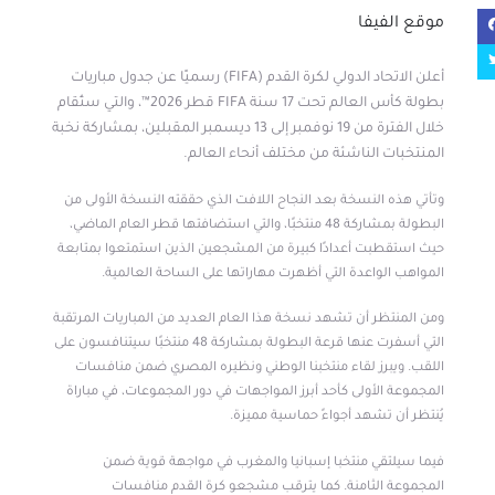
موقع الفيفا
أعلن الاتحاد الدولي لكرة القدم (FIFA) رسميًا عن جدول مباريات
بطولة كأس العالم تحت 17 سنة FIFA قطر 2026™، والتي ستُقام
خلال الفترة من 19 نوفمبر إلى 13 ديسمبر المقبلين، بمشاركة نخبة
المنتخبات الناشئة من مختلف أنحاء العالم.
وتأتي هذه النسخة بعد النجاح اللافت الذي حققته النسخة الأولى من
البطولة بمشاركة 48 منتخبًا، والتي استضافتها قطر العام الماضي،
حيث استقطبت أعدادًا كبيرة من المشجعين الذين استمتعوا بمتابعة
المواهب الواعدة التي أظهرت مهاراتها على الساحة العالمية.
ومن المنتظر أن تشهد نسخة هذا العام العديد من المباريات المرتقبة
التي أسفرت عنها قرعة البطولة بمشاركة 48 منتخبًا سيتنافسون على
اللقب. ويبرز لقاء منتخبنا الوطني ونظيره المصري ضمن منافسات
المجموعة الأولى كأحد أبرز المواجهات في دور المجموعات، في مباراة
يُنتظر أن تشهد أجواءً حماسية مميزة.
فيما سيلتقي منتخبا إسبانيا والمغرب في مواجهة قوية ضمن
المجموعة الثامنة. كما يترقب مشجعو كرة القدم منافسات