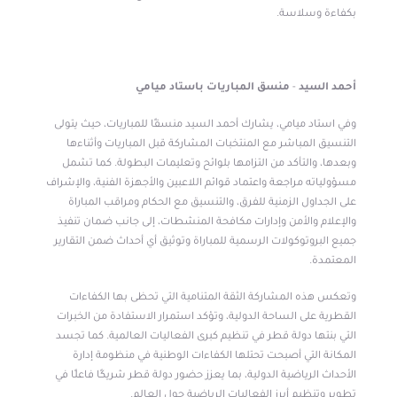
بكفاءة وسلاسة.
أحمد
السيد
-
منسق المباريات ب
استاد ميامي
وفي استاد ميامي، يشارك أحمد السيد منسقًا للمباريات، حيث يتولى
التنسيق المباشر مع المنتخبات المشاركة قبل المباريات وأثناءها
وبعدها، والتأكد من التزامها بلوائح وتعليمات البطولة. كما تشمل
مسؤولياته مراجعة واعتماد قوائم اللاعبين والأجهزة الفنية، والإشراف
على الجداول الزمنية للفرق، والتنسيق مع الحكام ومراقب المباراة
والإعلام والأمن وإدارات مكافحة المنشطات، إلى جانب ضمان تنفيذ
جميع البروتوكولات الرسمية للمباراة وتوثيق أي أحداث ضمن التقارير
المعتمدة.
وتعكس هذه المشاركة الثقة المتنامية التي تحظى بها الكفاءات
القطرية على الساحة الدولية، وتؤكد استمرار الاستفادة من الخبرات
التي بنتها دولة قطر في تنظيم كبرى الفعاليات العالمية. كما تجسد
المكانة التي أصبحت تحتلها الكفاءات الوطنية في منظومة إدارة
الأحداث الرياضية الدولية، بما يعزز حضور دولة قطر شريكًا فاعلًا في
تطوير وتنظيم أبرز الفعاليات الرياضية حول العالم.