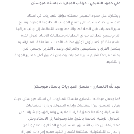
علي
حمود النعيمي
-
مراقب المباريات
ب
استاد هيوستن
ويشارك علي حمود النعيمي بصفته مراقبًا للمباريات في استاد
هيوستن، حيث يشرف على جميع الجوانب التنظيمية للمباراة، ويتابع
سير العمليات قبل انطلاقها وأثناءها وبعد انتهائها، إلى جانب مراقبة
التزام جميع الأطراف بلوائح البطولة ومتطلبات الاتحاد الدولي لكرة
القدم (FIFA). كما يتولى توثيق مختلف الأحداث المتعلقة بالمباراة، بما
يشمل الفرق والمشجعين والمرافق، وإعداد التقرير الرسمي الذي
يعتمد مرجعًا لتقييم سير العمليات وضمان تطبيق أعلى معايير الجودة
والتنظيم.
عبدالله
الأنصاري
-
منسق المباريات
ب
استاد هيوستن
كما يعمل عبدالله الأنصاري منسقًا للمباريات في استاد هيوستن، حيث
يتولى التنسيق بين المنتخبات وإدارة البطولة، وإدارة الاجتماعات
التنسيقية، ومتابعة جاهزية غرف الملابس والمرافق، والإشراف على
الجداول الزمنية الخاصة بالفرق منذ وصولها إلى الاستاد وحتى
مغادرتها، إلى جانب التنسيق المستمر مع الحكام والإعلام والأمن
والإدارات التشغيلية المختلفة لضمان تنفيذ جميع إجراءات المباراة