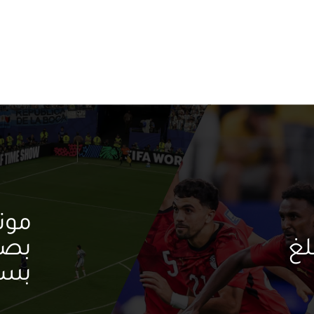
لغ
بصع
بسح