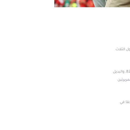
 إحدى الدول الثلاث
على ملعب "إن آر جي"، يدين المغرب بفوزه الى عز الدين أوناحي صاحب ثنائية في الدقيقتين 50 و82، والبديل
اس بتمريرتين
قا في