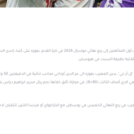
بات المغرب أول المتأهلين إلى ربع نهائي مونديال 2026 في كرة القدم، بفوزه على كندا،
ثلاثية نظيفة السبت في هيوستن.
سفيان رحيمي الذي أضاف الثالث (90+8)، في مباراة تألق خلالها نجم ريال مدريد ابراهيم دي
رب في ربع النهائي الخميس في بوسطن مع الباراغواي أو فرنسا اللتين تلتقيان لاح