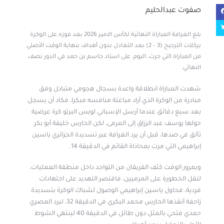
صفوت عبدالحليم
بلغ الغرافة المباراة النهائية لكأس الامير 2026 بعد فوزه على الوكرة
بركلات الترجيح (3 – 2) بعد التعادل بدون أهداف بنهاية الوقت الأصلي
من المباراة التي جرت، اليوم، على استاد جاسم بن حمد في الدور نصف
النهائي.
شهدت المباراة انطلاقة واعدة بسجال هجومي متبادل وفق
مبادرة من الوكرة الذي أراد مباغتة منافسه مبكرا، فكاد أن يسجل
بعد سبع دقائق عندما أرسل الإسباني لويس البرتو كرة عرضية
حولها يوسف عبد الرزاق إلى المرمى، لكن الحارس خليفة أبو بكر
تألق في صدها، قبل أن يرد الغرافة عبر تسديدة الجزائري ياسين
إبراهيمي التي مرت بمحاذاة القائم في الدقيقة 14.
وبمرور الوقت كثف الفريقان من التواجد داخل منطقة العمليات،
لتقل الخطورة على المرميين، فاقتصر التهديد على اجتهادات
فردية، فحاول ياسين إبراهيمي الوصول لشباك الوكرة بتسديدة
زاحفة أنقذها الحارس محمد البكري في الدقيقة 32، ليرد المصري
حمدي فتحي بالمثل دون طائل في الدقيقة 40 لينتهي الشوط