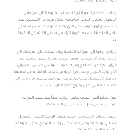
الأول بالتعادل بدون أهداف.
ومالت الأفضلية نحو الغرافة مطلع الشوط الثاني من خلال
الوصول المتتالي لمرمى منافسه، فكان قريبا من التسجيل عبر
الايسلندي ارون غونارسون الذي وصلته عرضية ياسين إبراهيمي
داخل المنطقة، سددها قوية لترتد من أسفل القائم في الدقيقة
53.
وتراجع الوكرة إلى المواقع الخلفية وبات يعتمد على المرتدات التي
كادت إحداها أن تثمر عن هدف السبق عندما خطف يوسف عبد
الرزاق الكرة من المدافع ومررها صوب التونسي عيسى العيدوني
الذي واجه المرمى وسدد كرة قوية مرت بمحاذاة القائم في الدقيقة
72، قبل أن يسجل هدفا من مرتدة أخرى بعد عرضية مراد ناجي التي
وصلت للمغربي أمين زحزوح فحولها إلى الشباك،
لكن الحكم ألغى الهدف بداعي ارتكاب خطأ ضد لاعب الغرافة
فرجاني ساسي قبل التسجيل في الدقيقة 85.
ومرت الدقائق الأخيرة دون جديد لينتهي الوقت الأصلي بالتعادل
السلبي، ويلجأ الفريقان مباشرة إلى ركلات الترجيح ليفوز الغرافة 3