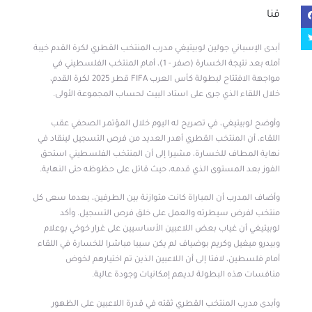
قنا
أبدى الإسباني جولين لوبيتيغي مدرب المنتخب القطري لكرة القدم خيبة
أمله بعد نتيجة الخسارة (صفر - 1)، أمام المنتخب الفلسطيني في
مواجهة الافتتاح لبطولة كأس العرب FIFA قطر 2025 لكرة القدم،
خلال اللقاء الذي جرى على استاد البيت لحساب المجموعة الأولى.
وأوضح لوبيتيغي، في تصريح له اليوم خلال المؤتمر الصحفي عقب
اللقاء، أن المنتخب القطري أهدر العديد من فرص التسجيل لينقاد في
نهاية المطاف للخسارة، مشيرا إلى أن المنتخب الفلسطيني استحق
الفوز بعد المستوى الذي قدمه، حيث قاتل على حظوظه حتى النهاية.
وأضاف المدرب أن المباراة كانت متوازنة بين الطرفين، بعدما سعى كل
منتخب لفرض سيطرته والعمل على خلق فرص التسجيل. وأكد
لوبيتيغي أن غياب بعض اللاعبين الأساسيين على غرار خوخي بوعلام
وبيدرو ميغيل وكريم بوضياف لم يكن سببا مباشرا للخسارة في اللقاء
أمام فلسطين، لافتا إلى أن اللاعبين الذين تم اختيارهم لخوض
منافسات هذه البطولة لديهم إمكانيات وجودة عالية.
وأبدى مدرب المنتخب القطري ثقته في قدرة اللاعبين على الظهور