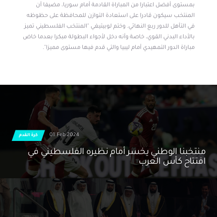
بمستوى أفضل اعتبارا من المباراة القادمة أمام سوريا، مضيفا أن
المنتخب سيكون قادرا على استعادة التوازن للمحافظة على حظوظه
في التأهل للدور ربع النهائي. وختم لوبيتيغي "المنتخب الفلسطيني تميز
بالأداء البدني القوي، خاصة وأنه دخل لأجواء البطولة مبكرا بعدما خاض
مباراة الدور التمهيدي أمام ليبيا والتي قدم فيها مستوى مميزا".
01 Feb 2024
كرة القدم
منتخبنا الوطني يخسر أمام نظيره الفلسطيني في
افتتاح كأس العرب