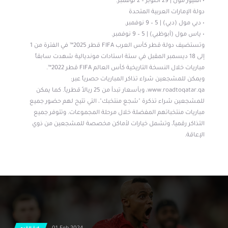
• أفنيوز مول | 29 أكتوبر – 2 نوفمبر.
دولة الإمارات العربية المتحدة
• دبي مول (دبي) | 5 – 9 نوفمبر.
• ياس مول (أبوظبي) | 5 – 9 نوفمبر.
وتستضيف دولة قطر كأس العرب FIFA قطر 2025™ في الفترة من 1
إلى 18 ديسمبر المقبل في ستة استادات مونديالية شهدت سابقاً
مباريات خلال النسخة التاريخية كأس العالم FIFA قطر 2022™.
ويمكن للمشجعين شراء تذاكر المباريات حصرياً عبر:
www.roadtoqatar.qa، وبأسعار تبدأ من 25 ريالاً قطرياً. كما يمكن
للمشجعين شراء تذكرة "شجع منتخبك"، التي تتيح لهم حضور جميع
مباريات منتخباتهم المفضلة خلال مرحلة المجموعات. وتتوفر جميع
التذاكر رقمياً، وتشمل خيارات لأماكن مخصصة للمشجعين من ذوي
الإعاقة.