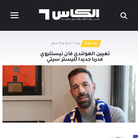
منذ 1 سنة و 8 شهر
كرة القدم
تعيين الهولندي فان نيستلروي
مدربا جديدا لليستر سيتي