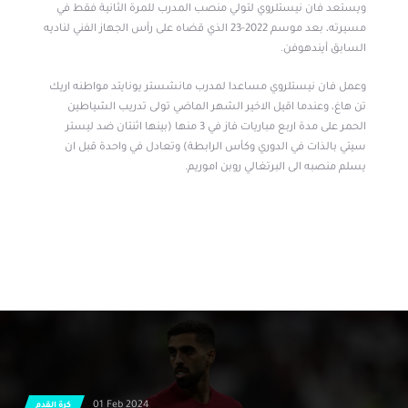
ويستعد فان نيستلروي لتولي منصب المدرب للمرة الثانية فقط في
مسيرته، بعد موسم 2022-23 الذي قضاه على رأس الجهاز الفني لناديه
السابق أيندهوفن.
وعمل فان نيستلروي مساعدا لمدرب مانشستر يونايتد مواطنه اريك
تن هاغ، وعندما اقيل الاخير الشهر الماضي تولى تدريب الشياطين
الحمر على مدة اربع مباريات فاز في 3 منها (بينها اثنتان ضد ليستر
سيتي بالذات في الدوري وكأس الرابطة) وتعادل في واحدة قبل ان
يسلم منصبه الى البرتغالي روبن اموريم.
01 Feb 2024
كرة القدم