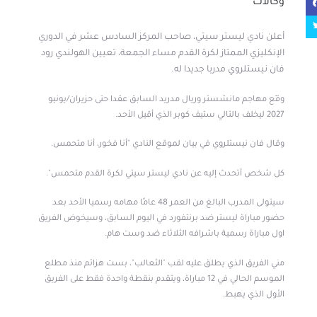
وكالات
أعلن نادي ليستر سيتي، صاحب المركز السادس عشر في الدوري
الإنكليزي الممتاز لكرة القدم مساء الجمعة، تعيين الهولندي رود
فان نيستلروي مدربا جديدا له.
وقّع مهاجم مانشستر وريال مدريد السابق عقدا حتى حزيران/يونيو
2027 ليخلف بالتالي ستيف كوبر الذي أقيل الأحد.
وقال فان نيستلروي في بيان لموقع النادي "أنا فخور، أنا متحمس.
كل شخص أتحدث إليه عن نادي ليستر سيتي لكرة القدم متحمس".
سيتولى المدرب البالغ من العمر 48 عامًا مهامه رسميا الأحد بعد
حضور مباراة ليستر ضد برنتفورد في اليوم السابق، وسيخوض الفريق
اول مباراة رسمية باشرافه الثلاثاء ضد وست هام.
مني الفريق الذي يطلق عليه لقب "الثعالب"، بست هزائم منذ مطلع
الموسم الحالي في 12 مباراة، ويتقدم بنقطة واحدة فقط على الفريق
الأول الذي يهبط.