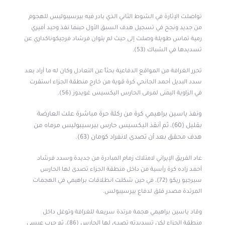
تواصلت الإثارة في الشوط الثاني الذي بادر فيه بيرسيبوليس للهجوم
من جديد ونجح في تسجيل هدف السبق الأول حينما نفذ وحيد أميري
رمية تماس طويلة وصلت إلى حيث لم يتوان فرشاد فرجيكوناكداري عن
تسديدها في الشباك (53).
تحرر الغرافة من المواقع الدفاعية بحثاً عن التعادل وكان له ما أراد بعد
سدد البديل أحمد الجانحي كرة قوية من خارج منطقة الجزاء استقرت
في الزاوية اليمنى لمرمى الحارس اليكسيس غويدوز (56).
ونفذ ياسين براهيمي كرة من ركلة حرة مباشرة علت العارضة
بقليل (60)، ثم أنقذ اليكسيس حارس بيرسيبوليس مرماه من
هدف محقق بعد أن تصدى لانفراد كومان (63).
عاد الفريق الإيراني لامتلاك زمام المبادرة من جديدة وسدد فرشاد
أحمد زاده كرة رأسية من داخل منطقة الجزاء تصدى لها الحارس
سيرجيو ريكو (72)، في حين شكلت انطلاقات براهيمي في الهجمات
المرتدة مصدر قلق لدفاع بيرسيبولس.
وقاد ياسين براهيمي هجمة مرتدة سريعة للغرافة وتوغل داخل
منطقة الجزاء لكن تسديدته تصدى لها الحارس (86)، ثم جرب عيسى