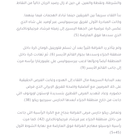
والشرطة، ونقطة والعين، في حين لا زال رصيد الريان خالياً من النقاط.
بدأ اللقاء سريعاً بين الفريقين حينما تبادلا الهجمات فيما بينهما،
وكانت المبادرة الأولى لفريق بيرسيبوليس عبر أوميد علي شاه الذي
عكس كرة عرضية من الجهة اليسرى إلى زميله فرشاد فرجيكوناكداري
الذي سددها فوق العارضة (5).
ولم يتأخر رد الغرافة كثيراً بعد أن تسلم فلورينيل كومان كرة داخل
منطقة الجزاء وسددها بجوار القائم الأيسر (6)، ثم تهادت كرة داخل
المنطقة أيضاً وحوّلها لاعب بيرسيبوليس علي عليبورغارا برأسه مرت
إلى جانب القائم الأيسر (9).
بعد البداية السريعة مال اللقاء إلى الهدوء وغابت الفرص الحقيقية
على كلا المرميين مع أفضلية واضحة للفريق الإيراني الذي فرض
حضوره، وعاد لتهديد المرمى القطري بتسديدة اوستون اورونوف التي
جاءت من خارج منطقة الجزاء أبعدها الحارس سيرجيو ريكو (38).
وتعامل ريكو حارس مرمى الغرافة بنجاح مع الكرة الرأسية التي جاءت
من داخل منطقة الجزاء عبر فرشاد فرجيكوناكداري (42)، كما مرت
رأسية خوسيلو مهاجم الغرافة فوق العارضة مع نهاية الشوط الأول
(45+5).