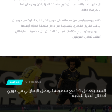
آل كثير حظه بالتسديد من خارج منطقة الجزاء لكن ريكو كان لها
بالمرصاد (86).
كثف بيرسيبوليس من هجماته على مرمى الغرافة وكاد لوكاس جواو أن
يباغت الفريق القطري بتسديدة من داخل منطقة الجزاء أبعدها
سيرجيو ريكو بنجاح (90+2)، ثم مرت الدقائق حتى صافرة النهاية التي
أعلنت تعادل الفريقين.
01 Feb 2024
كرة القدم
السد يتعادل 1-1 مع مضيفه الوصل الإماراتي في دوري
أبطال آسيا للنخبة